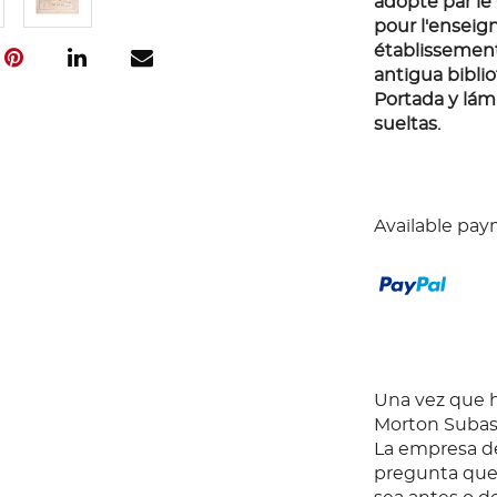
adopté par le 
pour l'enseig
établissements
antigua biblio
Portada y lá
sueltas.
Available pay
Una vez que ha
Morton Subast
La empresa de
pregunta que 