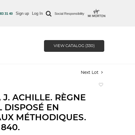
Sign up
Log In
 83 31 40
Social Responsibility
VIEW CATALOG (330)
Next Lot
Add
to
 J. ACHILLE. RÈGNE
favorite
 DISPOSÉ EN
AUX MÉTHODIQUES.
1840.