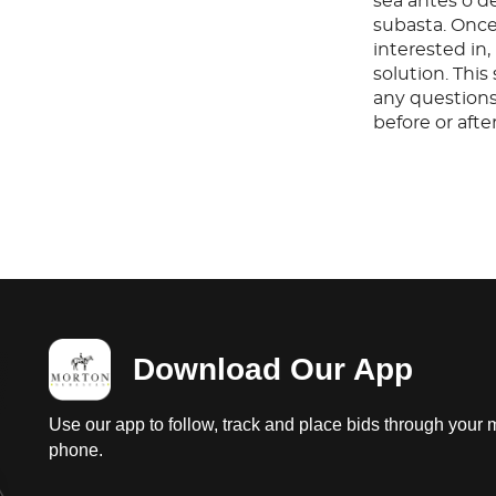
sea antes o d
subasta. Once
interested in
solution. Thi
any questions
before or aft
Download Our App
Use our app to follow, track and place bids through your 
phone.