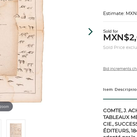
Estimate: MXN
Sold for
MXN$2,
Sold Price excl
Bid increments ch
Item Descripti
 zoom
COMTE, J. A
TABLEAUX MÉ
CIE., SUCCES
ÉDITEURS, 18