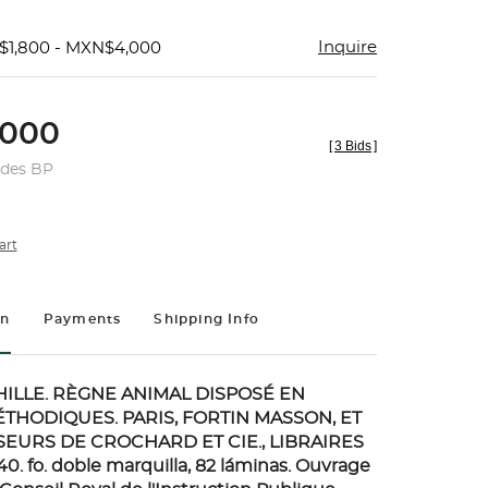
Inquire
$1,800 - MXN$4,000
000
[
3 Bids
]
udes BP
art
on
Payments
Shipping Info
CHILLE. RÈGNE ANIMAL DISPOSÉ EN
THODIQUES. PARIS, FORTIN MASSON, ET
SEURS DE CROCHARD ET CIE., LIBRAIRES
40.
fo. doble marquilla, 82 láminas. Ouvrage