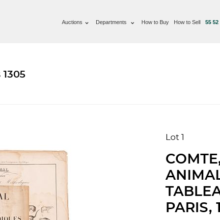
Auctions
Departments
How to Buy
How to Sell
55 52
 1305
Lot 1
COMTE,
ANIMAL
TABLE
PARIS, 