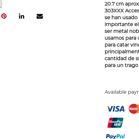
20.7 cm aprox
303XXX Acceso
se han usado 
importante el 
ser metal nobl
usamos para ut
para catar vi
principalment
cantidad de si
para un trago 
Available pay