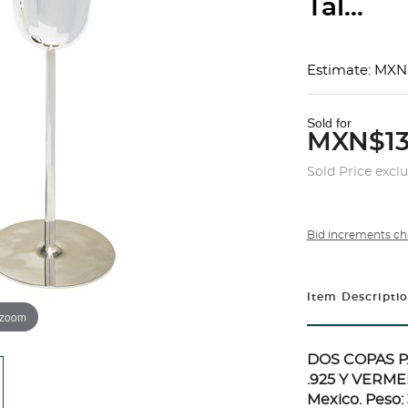
Tal...
Estimate: MXN
Sold for
MXN$13
Sold Price excl
Bid increments ch
Item Descripti
 zoom
DOS COPAS PA
.925 Y VERME
Mexico. Peso: 