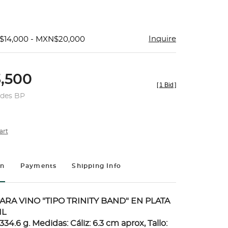
Inquire
$14,000 - MXN$20,000
,500
[
1 Bid
]
udes BP
art
on
Payments
Shipping Info
RA VINO "TIPO TRINITY BAND" EN PLATA
IL
334.6 g. Medidas: Cáliz: 6.3 cm aprox, Tallo: