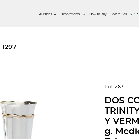
Auctions
Departments
How to Buy
How to Sell
55 52
 1297
Lot 263
DOS CO
TRINIT
Y VERME
g. Medid