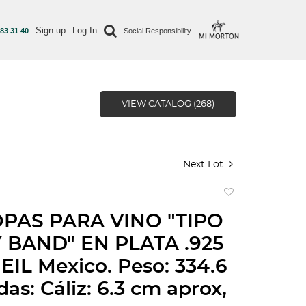
Sign up
Log In
 83 31 40
Social Responsibility
VIEW CATALOG (268)
Next Lot
Add
to
PAS PARA VINO "TIPO
favorite
Y BAND" EN PLATA .925
IL Mexico. Peso: 334.6
as: Cáliz: 6.3 cm aprox,