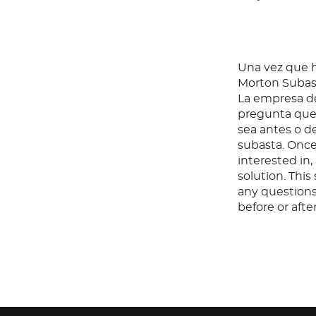
Una vez que ha
Morton Subast
La empresa de
pregunta que 
sea antes o d
subasta. Once
interested in
solution. Thi
any questions
before or aft