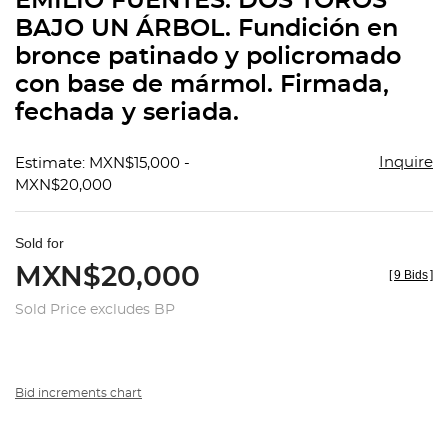
EMILIO FUENTES. DOS TOROS
favorit
BAJO UN ÁRBOL. Fundición en
bronce patinado y policromado
con base de mármol. Firmada,
fechada y seriada.
Inquire
Estimate: MXN$15,000 -
MXN$20,000
Sold for
MXN$20,000
[
9 Bids
]
Sold Price excludes BP
Bid increments chart