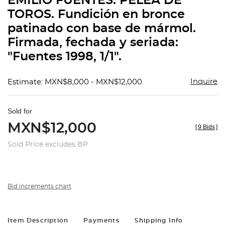
EMILIO FUENTES. PELEA DE
favorit
TOROS. Fundición en bronce
patinado con base de mármol.
Firmada, fechada y seriada:
"Fuentes 1998, 1/1".
Inquire
Estimate: MXN$8,000 - MXN$12,000
Sold for
MXN$12,000
[
9 Bids
]
Sold Price excludes BP
Bid increments chart
Item Description
Payments
Shipping Info