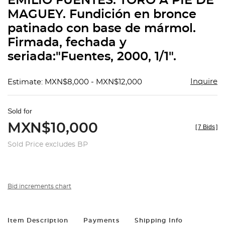
EMILIO FUENTES. TORO A PIE DE
favorit
MAGUEY. Fundición en bronce
patinado con base de mármol.
Firmada, fechada y
seriada:"Fuentes, 2000, 1/1".
Inquire
Estimate: MXN$8,000 - MXN$12,000
Sold for
MXN$10,000
[
7 Bids
]
Sold Price excludes BP
Bid increments chart
Item Description
Payments
Shipping Info