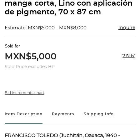
manga corta, Lino con aplicación
de pigmento, 70 x 87 cm
Inquire
Estimate: MXN$5,000 - MXN$8,000
Sold for
MXN$5,000
[
3 Bids
]
Sold Price excludes BP
Bid increments chart
Item Description
Payments
Shipping Info
FRANCISCO TOLEDO (Juchitán, Oaxaca, 1940 -