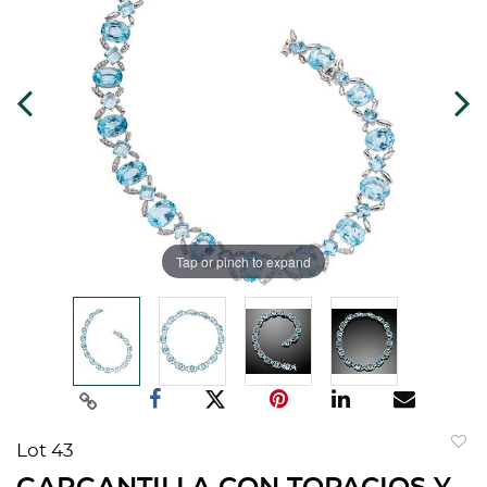
Tap or pinch to expand
Lot 43
to