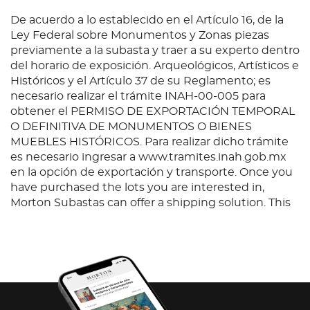
De acuerdo a lo establecido en el Artículo 16, de la
Ley Federal sobre Monumentos y Zonas piezas
previamente a la subasta y traer a su experto dentro
del horario de exposición. Arqueológicos, Artísticos e
Históricos y el Artículo 37 de su Reglamento; es
necesario realizar el trámite INAH-00-005 para
obtener el PERMISO DE EXPORTACIÓN TEMPORAL
O DEFINITIVA DE MONUMENTOS O BIENES
MUEBLES HISTÓRICOS. Para realizar dicho trámite
es necesario ingresar a www.tramites.inah.gob.mx
en la opción de exportación y transporte. Once you
have purchased the lots you are interested in,
Morton Subastas can offer a shipping solution. This
shipping company will be able to answer any
questions you may have in regards to delivery,
either before or after the auction has been
completed.