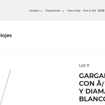
Auctions
Departments
How to Buy
How to Sell
55 52
lojes
Lot 11
GARGAN
CON Ã
Y DIAM
BLANCO