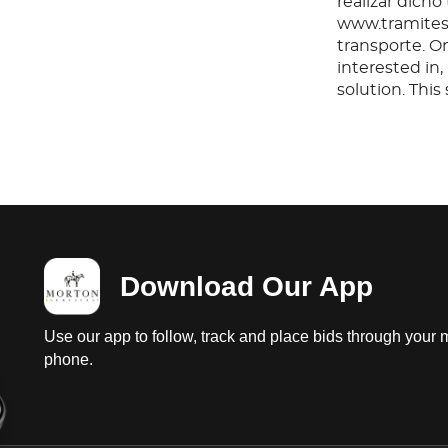
realizar dicho
www.tramites.
transporte. O
interested in
solution. Thi
any questions
before or aft
Download Our App
Use our app to follow, track and place bids through your 
phone.