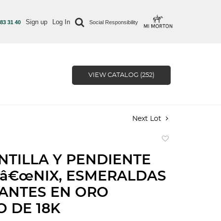
Sign up
Log In
 83 31 40
Social Responsibility
VIEW CATALOG (252)
Next Lot
Add
to
TILLA Y PENDIENTE
favorite
ƒâ€œNIX, ESMERALDAS
ANTES EN ORO
 DE 18K