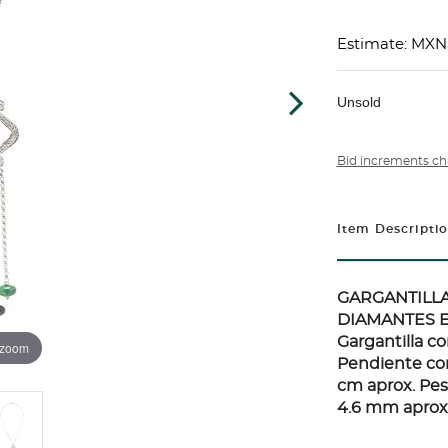
Estimate: MXN
Unsold
Bid increments ch
Item Descripti
GARGANTILLA
DIAMANTES E
Gargantilla co
 zoom
Pendiente con
cm aprox. Peso
4.6 mm aprox.