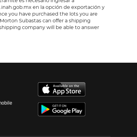
 trámite es necesario ingresar a
inah.gob.mx en la opción de exportación y
nce you have purchased the lots you are
, Morton Subastas can offer a shipping
s shipping company will be able to answer
 you may have in regards to delivery, either
er the auction has been completed.
mobile