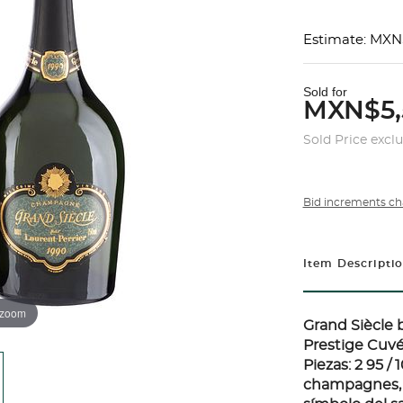
Estimate: MXN
Sold for
MXN$5,
Sold Price excl
Bid increments ch
Item Descripti
 zoom
Grand Siècle 
Prestige Cuv
Piezas: 2 95 /
champagnes, G