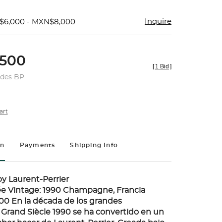
Inquire
$6,000 - MXN$8,000
500
[
1 Bid
]
udes BP
art
on
Payments
Shipping Info
by Laurent-Perrier
ée Vintage: 1990 Champagne, Francia
 100 En la década de los grandes
rand Siècle 1990 se ha convertido en un