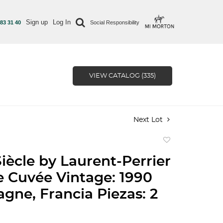
Sign up
Log In
 83 31 40
Social Responsibility
VIEW CATALOG (335)
Next Lot
Add
to
iècle by Laurent-Perrier
favorite
e Cuvée Vintage: 1990
ne, Francia Piezas: 2