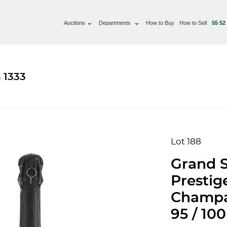
Auctions
Departments
How to Buy
How to Sell
55 52
 1333
Lot 188
Grand S
Prestig
Champag
95 / 100