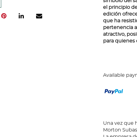
símbolo del s
el principio d
edición ofrec
que ha resist
pertenencia a 
atractivo, po
para quienes 
Available pay
Una vez que ha
Morton Subast
La empresa de