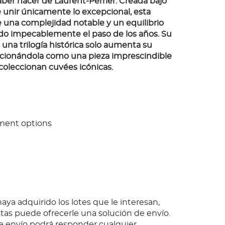
aber hacer de Laurent-Perrier. Creada bajo
e unir únicamente lo excepcional, esta
e una complejidad notable y un equilibrio
ido impecablemente el paso de los años. Su
una trilogía histórica solo aumenta su
sicionándola como una pieza imprescindible
coleccionan cuvées icónicas.
ment options
ya adquirido los lotes que le interesan,
as puede ofrecerle una solución de envío.
 envío podrá responder cualquier