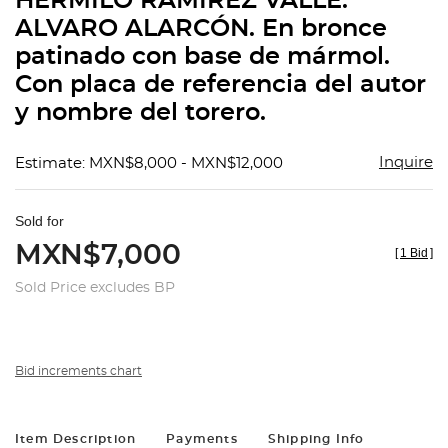
HERMILO RAMÍREZ VALLE.
favorit
ALVARO ALARCÓN. En bronce
patinado con base de mármol.
Con placa de referencia del autor
y nombre del torero.
Inquire
Estimate: MXN$8,000 - MXN$12,000
Sold for
MXN$7,000
[
1 Bid
]
Sold Price excludes BP
Bid increments chart
Item Description
Payments
Shipping Info