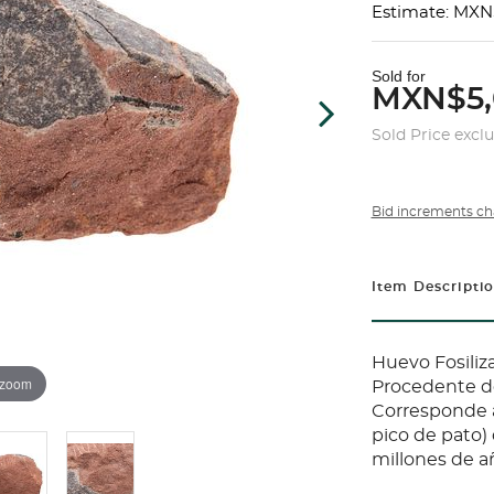
Estimate: MXN
Sold for
MXN$5,
Sold Price excl
Bid increments ch
Item Descripti
Huevo Fosiliza
 zoom
Procedente de
Corresponde a
pico de pato) 
millones de añ