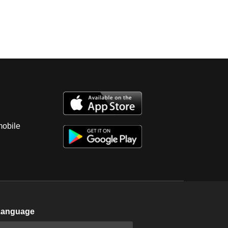
mobile
Language