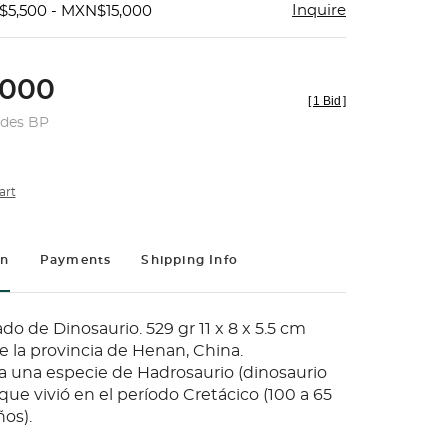
Inquire
$5,500 - MXN$15,000
000
[
1 Bid
]
udes BP
art
on
Payments
Shipping Info
do de Dinosaurio. 529 gr 11 x 8 x 5.5 cm
 la provincia de Henan, China.
 una especie de Hadrosaurio (dinosaurio
que vivió en el período Cretácico (100 a 65
os).