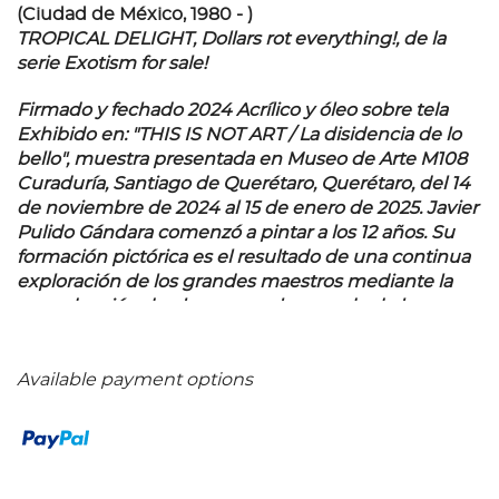
(Ciudad de México, 1980 - )
TROPICAL DELIGHT, Dollars rot everything!, de la
serie Exotism for sale!
Firmado y fechado 2024 Acrílico y óleo sobre tela
Exhibido en: "THIS IS NOT ART / La disidencia de lo
bello", muestra presentada en Museo de Arte M108
Curaduría, Santiago de Querétaro, Querétaro, del 14
de noviembre de 2024 al 15 de enero de 2025. Javier
Pulido Gándara comenzó a pintar a los 12 años. Su
formación pictórica es el resultado de una continua
exploración de los grandes maestros mediante la
reproducción de obras para el mercado de la
decoración. Esta situación lo llevó a buscar un
enfoque diferente a los medios tradicionales, por lo
que decidió estudiar la Licenciatura en Artes
Available payment options
Visuales en La Esmeralda. Ha presentado su obra de
forma individual en importantes recintos como el
Museo Universitario de Arte Contemporáneo MUAC,
Ex Teresa Arte Actual, galería Arena México Arte