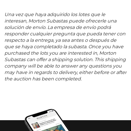
Contemporáneo, galería Jesús Gallardo en León,
Guanajuato dentro del Festival Internacional
Cervantino, entre otros. Ha creado varios alter egos
Una vez que haya adquirido los lotes que le
que crean y firman sus propuestas
interesan, Morton Subastas puede ofrecerle una
interdisciplinarias: "Patrick Mallow", "MonsterTruck!!!"
solución de envío. La empresa de envío podrá
y "Sherwin Williams". 70 x 140 cm
responder cualquier pregunta que pueda tener con
respecto a la entrega, ya sea antes o después de
que se haya completado la subasta. Once you have
purchased the lots you are interested in, Morton
Subastas can offer a shipping solution. This shipping
company will be able to answer any questions you
may have in regards to delivery, either before or after
the auction has been completed.