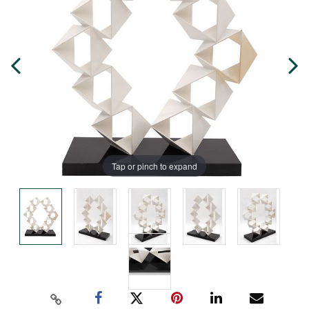
Tap or pinch to expand