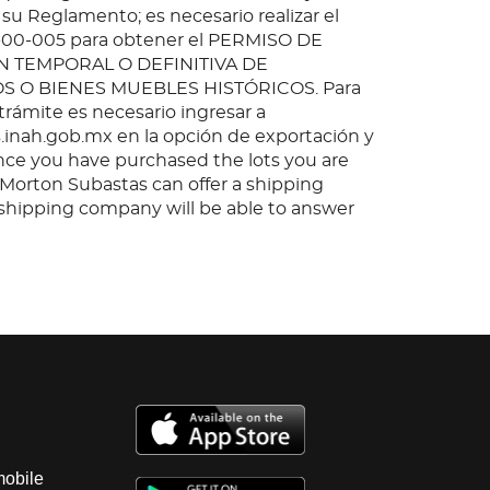
 su Reglamento; es necesario realizar el
-00-005 para obtener el PERMISO DE
 TEMPORAL O DEFINITIVA DE
O BIENES MUEBLES HISTÓRICOS. Para
 trámite es necesario ingresar a
inah.gob.mx en la opción de exportación y
nce you have purchased the lots you are
, Morton Subastas can offer a shipping
s shipping company will be able to answer
 you may have in regards to delivery, either
er the auction has been completed.
mobile