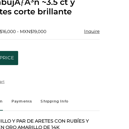
abujÃƒÂ³n ~3.5 ct y
es corte brillante
Inquire
$16,000 - MXN$19,000
PRICE
art
on
Payments
Shipping Info
ILLO Y PAR DE ARETES CON RUBÍES Y
N ORO AMARILLO DE 14K