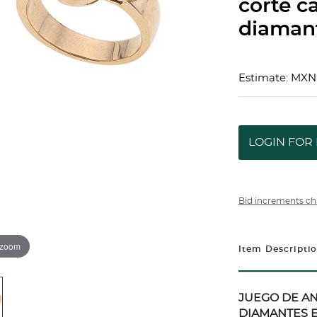
corte c
diamant
Estimate: MXN
LOGIN FOR 
Bid increments ch
 zoom
Item Descripti
JUEGO DE AN
DIAMANTES E