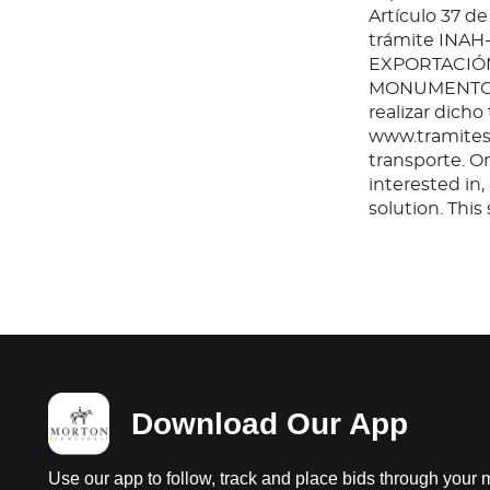
Artículo 37 de
trámite INAH
EXPORTACIÓN
MONUMENTOS 
realizar dicho
www.tramites.
transporte. O
interested in
solution. Thi
any questions
before or aft
Download Our App
Use our app to follow, track and place bids through your 