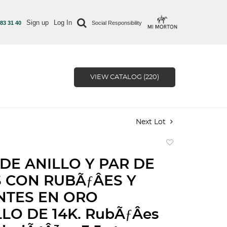
Sign up
Log In
 83 31 40
Social Responsibility
VIEW CATALOG (220)
Next Lot
Add
to
DE ANILLO Y PAR DE
favorite
 CON RUBÃƒÂES Y
NTES EN ORO
LO DE 14K. RubÃƒÂ­es