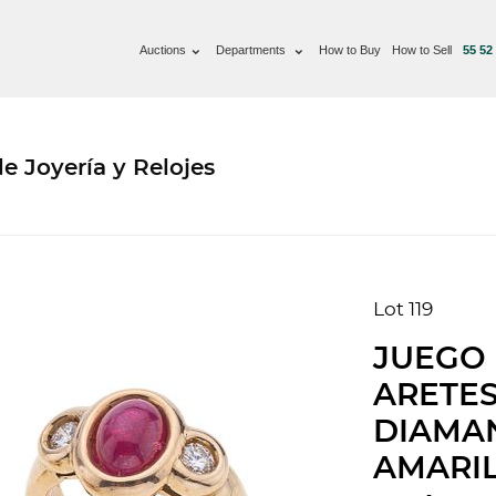
Auctions
Departments
How to Buy
How to Sell
55 52
e Joyería y Relojes
Lot 119
JUEGO 
ARETES
DIAMA
AMARIL