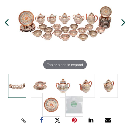
Tap or pinch to expand