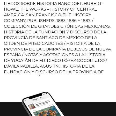
LIBROS SOBRE HISTORIA BANCROFT, HUBERT
HOWE. THE WORKS – HISTORY OF CENTRAL
AMERICA. SAN FRANCISCO: THE HISTORY
COMPANY, PUBLISHERS, 1883, 1886 Y 1887. /
COLECCIÓN DE GRANDES CRÓNICAS MEXICANAS.
HISTORIA DE LA FUNDACIÓN Y DISCURSO DE LA
PROVINCIA DE SANTIAGO DE MÉXICO DE LA
ORDEN DE PREDICADORES / HISTORIA DE LA
PROVINCIA DE LA COMPAÑÍA DE JESÚS DE NUEVA
ESPAÑA / NOTAS Y ACOTACIONES A LA HISTORIA
DE YUCATÁN DE FR. DIEGO LÓPEZ COGOLLUDO /
DÁVILA PADILLA, AGUSTÍN. HISTORIA DE LA
FUNDACIÓN Y DISCURSO DE LA PROVINCIA DE
SANTIAGO DE MÉXICO DE LA ORDEN DE
PREDICADORES. MÉXICO: EDITORIAL ACADEMIA
LITERARIA, 1955. / FLORENCIA, FRANCISCO DE.
HISTORIA DE LA PROVINCIA DE LA COMPAÑÍA DE
JESÚS DE NUEVA ESPAÑA. MÉXICO: EDITORIAL
ACADEMIA LITERARIA, 1955. / RUBIO MAÑÉ, J.
IGNACIO. NOTAS Y ACOTACIONES A LA HISTORIA