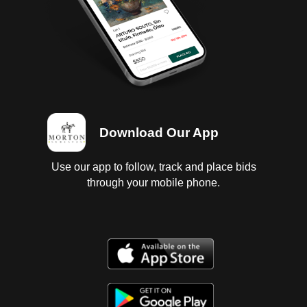
DE YUCATÁN DE FR. DIEGO LÓPEZ COGOLLUDO,
O.F.M. MÉXICO: EDITORIAL ACADEMIA LITERARIA,
1957 / FLORA DE LA REAL EXPEDICIÓN BOTÁNICA
DEL NUEVO REINO DE GRANADA (1783-1816).
MADRID: EDICIONES CULTURA HISPÁNICA, 1992.
Total de piezas: 8
Download Our App
Use our app to follow, track and place bids
through your mobile phone.