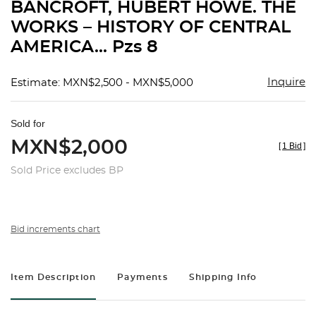
BANCROFT, HUBERT HOWE. THE
WORKS – HISTORY OF CENTRAL
AMERICA... Pzs 8
Inquire
Estimate: MXN$2,500 - MXN$5,000
Sold for
MXN$2,000
[
1 Bid
]
Sold Price excludes BP
Bid increments chart
Item Description
Payments
Shipping Info