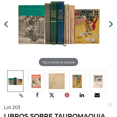
Tap or pinch to expand
Lot 203
to
LIBROS SOBRE TAUROMAQUIA.
favorit