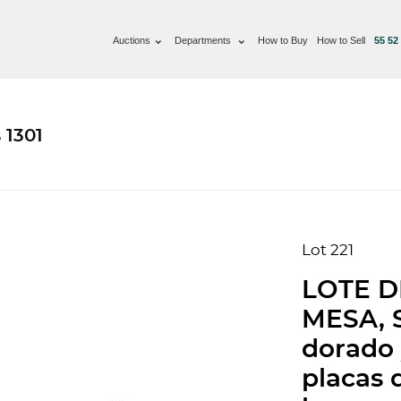
Auctions
Departments
How to Buy
How to Sell
55 52
 1301
Lot 221
LOTE D
MESA, S
dorado 
placas d