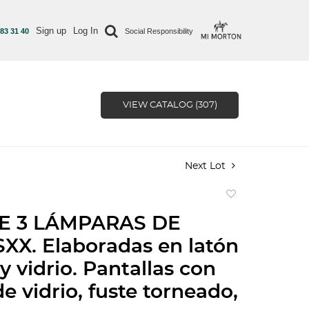
Sign up
Log In
 83 31 40
Social Responsibility
VIEW CATALOG (307)
Next Lot
Add
to
E 3 LÁMPARAS DE
favorite
XX. Elaboradas en latón
y vidrio. Pantallas con
e vidrio, fuste torneado,