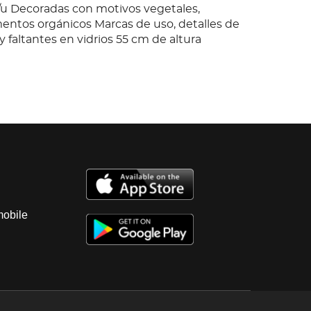
c/u Decoradas con motivos vegetales,
ementos orgánicos Marcas de uso, detalles de
 faltantes en vidrios 55 cm de altura
mobile