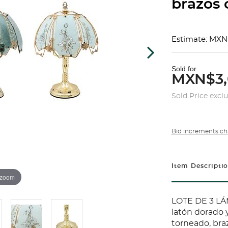
brazos 
Estimate: MXN
Sold for
MXN$3,
Sold Price excl
Bid increments ch
Item Descripti
 zoom
LOTE DE 3 LÁ
latón dorado y
torneado, braz