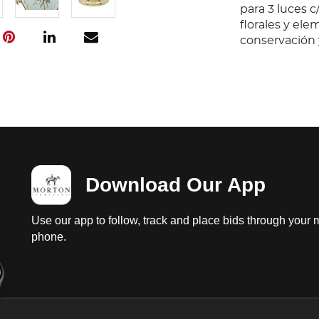
para 3 luces 
florales y el
conservación y
Download Our App
Use our app to follow, track and place bids through your 
phone.