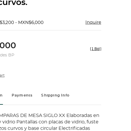
curvos.
Inquire
$3,200 - MXN$6,000
000
[
1 Bid
]
udes BP
art
on
Payments
Shipping Info
MPARAS DE MESA SIGLO XX Elaboradas en
 vidrio Pantallas con placas de vidrio, fuste
os curvos y base circular Electrificadas