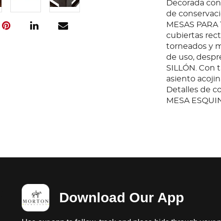
Decorada con 
de conservac
MESAS PARA T
cubiertas rec
torneados y m
de uso, despre
SILLÓN. Con ta
asiento acojin
Detalles de c
MESA ESQUINER
Decorada con 
estructura y 
Download Our App