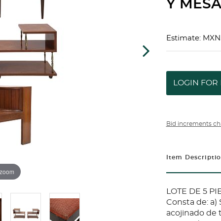
Y MESA
Estimate: MXN
LOGIN FOR 
Bid increments ch
Item Descripti
 zoom
LOTE DE 5 PI
Consta de: a)
acojinado de t