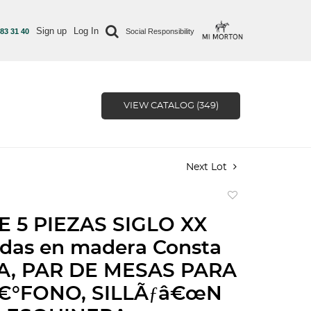
Sign up
Log In
 83 31 40
Social Responsibility
VIEW CATALOG (349)
Next Lot
Add
to
E 5 PIEZAS SIGLO XX
favorite
das en madera Consta
LA, PAR DE MESAS PARA
€°FONO, SILLÃƒâ€œN