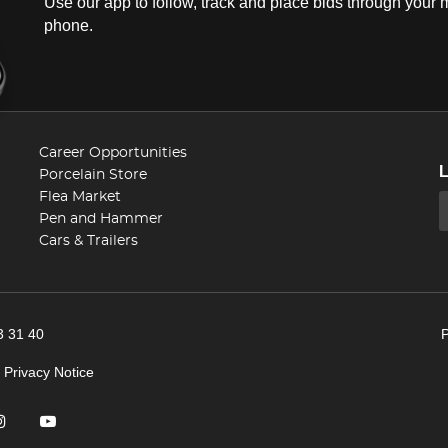
Use our app to follow, track and place bids through your 
phone.
Career Opportunities
Porcelain Store
Flea Market
Pen and Hammer
Cars & Trailers
3 31 40
|
Privacy Notice