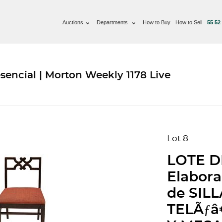
Auctions
Departments
How to Buy
How to Sell
55 52
sencial | Morton Weekly 1178 Live
Lot 8
LOTE D
Elabora
de SIL
TELÃƒâ