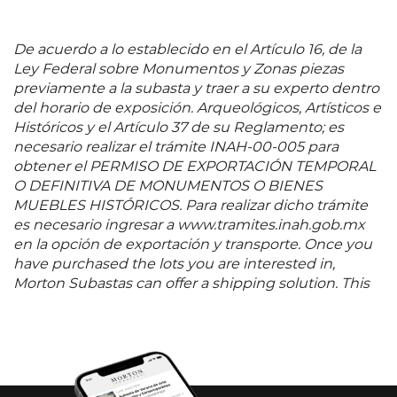
De acuerdo a lo establecido en el Artículo 16, de la
Ley Federal sobre Monumentos y Zonas piezas
previamente a la subasta y traer a su experto dentro
del horario de exposición. Arqueológicos, Artísticos e
Históricos y el Artículo 37 de su Reglamento; es
necesario realizar el trámite INAH-00-005 para
obtener el PERMISO DE EXPORTACIÓN TEMPORAL
O DEFINITIVA DE MONUMENTOS O BIENES
MUEBLES HISTÓRICOS. Para realizar dicho trámite
es necesario ingresar a www.tramites.inah.gob.mx
en la opción de exportación y transporte. Once you
have purchased the lots you are interested in,
Morton Subastas can offer a shipping solution. This
shipping company will be able to answer any
questions you may have in regards to delivery,
either before or after the auction has been
completed.