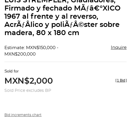
LUIS STREMPLER, Gladiadores,
favorit
Firmado y fechado MÃƒâ€°XICO
1967 al frente y al reverso,
AcrÃƒÂ­lico y poliÃƒÂ©ster sobre
madera, 80 x 180 cm
Inquire
Estimate: MXN$150,000 -
MXN$200,000
Sold for
MXN$2,000
[
1 Bid
]
Sold Price excludes BP
Bid increments chart