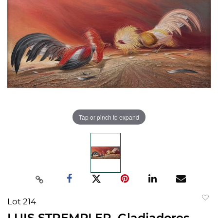
Tap or pinch to expand
Lot 214
to