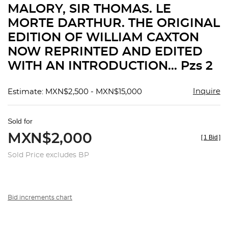
MALORY, SIR THOMAS. LE
favorit
MORTE DARTHUR. THE ORIGINAL
EDITION OF WILLIAM CAXTON
NOW REPRINTED AND EDITED
WITH AN INTRODUCTION... Pzs 2
Inquire
Estimate: MXN$2,500 - MXN$15,000
Sold for
MXN$2,000
[
1 Bid
]
Sold Price excludes BP
Bid increments chart