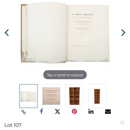
Tap or pinch to expand
Lot 107
to