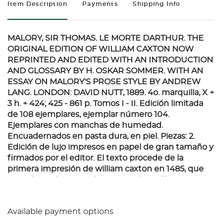
Item Description
Payments
Shipping Info
MALORY, SIR THOMAS. LE MORTE DARTHUR. THE
ORIGINAL EDITION OF WILLIAM CAXTON NOW
REPRINTED AND EDITED WITH AN INTRODUCTION
AND GLOSSARY BY H. OSKAR SOMMER. WITH AN
ESSAY ON MALORY'S PROSE STYLE BY ANDREW
LANG. LONDON: DAVID NUTT, 1889.
4o. marquilla, X +
3 h. + 424; 425 - 861 p. Tomos I - II. Edición limitada
de 108 ejemplares, ejemplar número 104.
Ejemplares con manchas de humedad.
Encuadernados en pasta dura, en piel. Piezas: 2.
Edición de lujo impresos en papel de gran tamaño y
firmados por el editor. El texto procede de la
primera impresión de william caxton en 1485, que
reproduce el texto "página por página, línea por
línea, palabra por palabra" (de la introducción de
sommer).
Available payment options