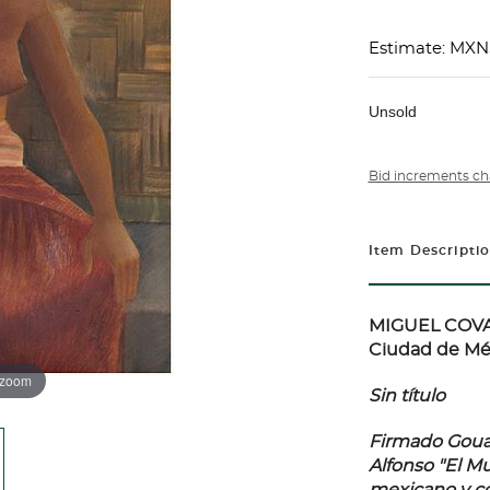
Estimate: MXN
Unsold
Bid increments ch
Item Descripti
MIGUEL COVAR
Ciudad de Méx
 zoom
Sin título
Firmado Gouac
Alfonso "El M