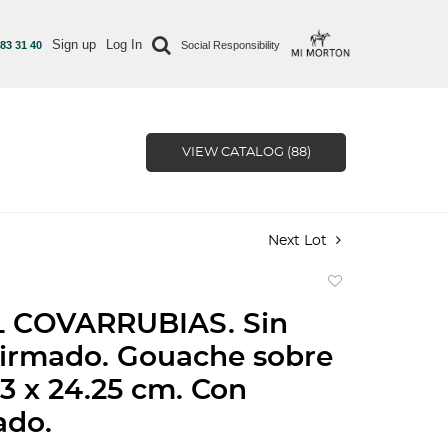
Sign up
Log In
 83 31 40
Social Responsibility
VIEW CATALOG (88)
Next Lot
Add
to
 COVARRUBIAS. Sin
favorite
 Firmado. Gouache sobre
33 x 24.25 cm. Con
ado.