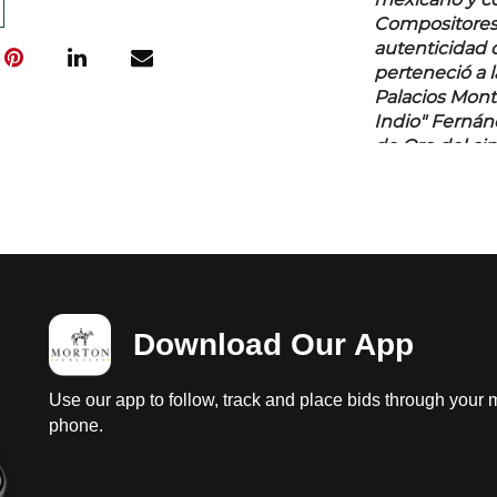
mexicano y co
Compositores 
autenticidad 
perteneció a l
Palacios Monta
Indio" Fernánd
de Oro del ci
detalles de c
Download Our App
Use our app to follow, track and place bids through your 
phone.