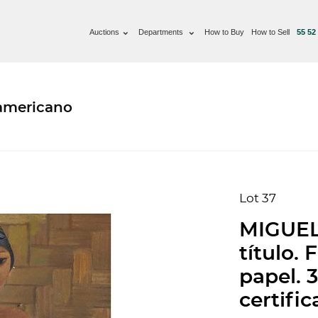
Auctions
Departments
How to Buy
How to Sell
55 52
oamericano
Lot 37
MIGUEL
título.
papel. 
certific