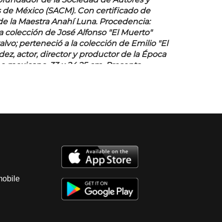
fundador de la Sociedad de Autores y
de México (SACM). Con certificado de
de la Maestra Anahí Luna. Procedencia:
a colección de José Alfonso "El Muerto"
lvo; perteneció a la colección de Emilio "El
ez, actor, director y productor de la Época
ne mexicano. 33 x 24.25 cm.
Presenta
onservación.
mobile