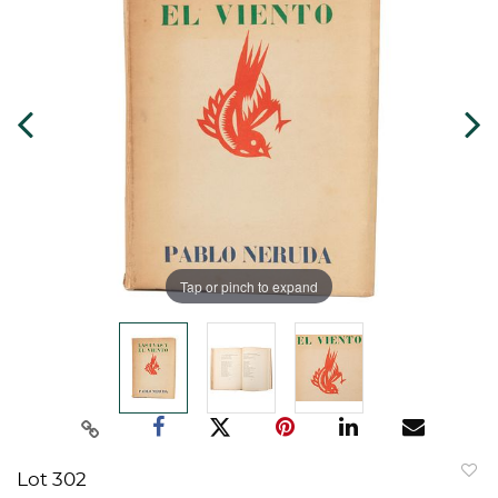
Tap or pinch to expand
Lot 302
to