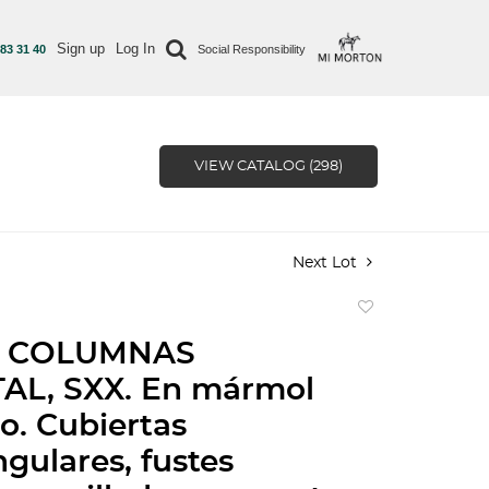
Sign up
Log In
 83 31 40
Social Responsibility
VIEW CATALOG (298)
Next Lot
Add
to
E COLUMNAS
favorite
AL, SXX. En mármol
o. Cubiertas
gulares, fustes