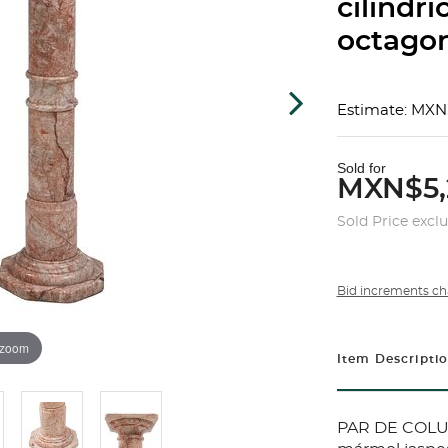
cilíndri
octagon
Estimate: MXN
Sold for
MXN$5,
Sold Price excl
Bid increments ch
 zoom
Item Descripti
PAR DE COLU