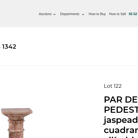
Auctions
Departments
How to Buy
How to Sell
55 52
 1342
Lot 122
PAR D
PEDEST
jaspead
cuadran