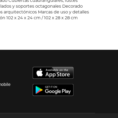
do Cubiertas cuadrangulares, fustes
nillados y soportes octagonales Decorado
 arquitectónicos Marcas de uso y detalles
n 102 x 24 x 24 cm / 102 x 28 x 28 cm
mobile