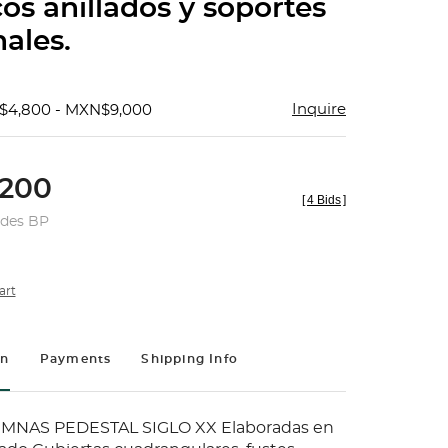
cos anillados y soportes
ales.
Inquire
$4,800 - MXN$9,000
200
[
4 Bids
]
udes BP
art
on
Payments
Shipping Info
MNAS PEDESTAL SIGLO XX Elaboradas en