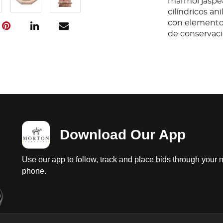
mármol jaspea
cilíndricos a
con elementos
de conservació
Download Our App
Use our app to follow, track and place bids through your 
phone.