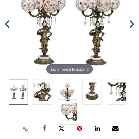
Tap or pinch to expand