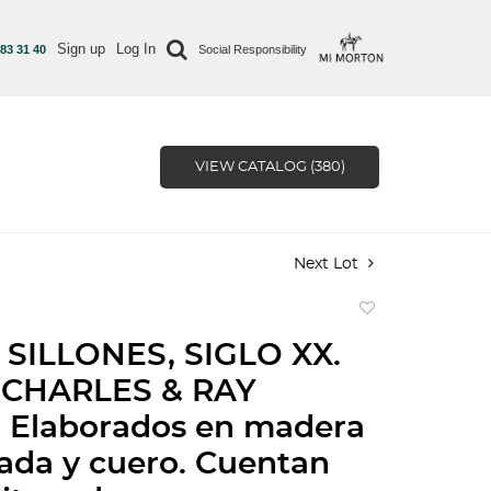
Sign up
Log In
 83 31 40
Social Responsibility
VIEW CATALOG (380)
Next Lot
Add
to
 SILLONES, SIGLO XX.
favorite
 CHARLES & RAY
 Elaborados en madera
da y cuero. Cuentan