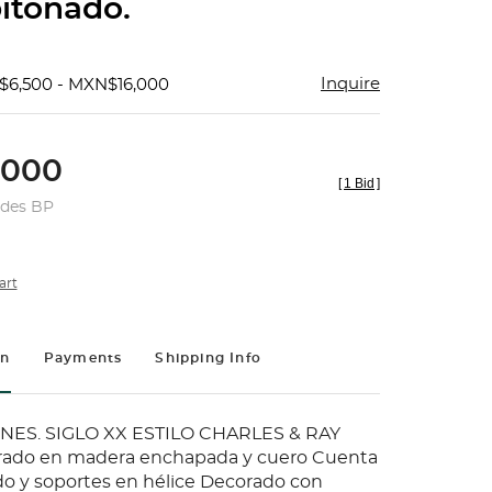
itonado.
Inquire
$6,500 - MXN$16,000
,000
[
1 Bid
]
udes BP
art
on
Payments
Shipping Info
NES. SIGLO XX ESTILO CHARLES & RAY
ado en madera enchapada y cuero Cuenta
o y soportes en hélice Decorado con