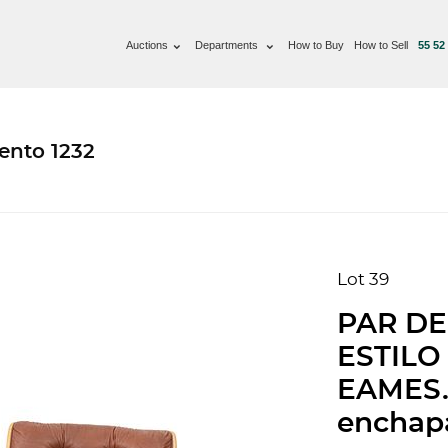
Auctions
Departments
How to Buy
How to Sell
55 52
ento 1232
Lot 39
PAR DE
ESTILO
EAMES.
enchapa