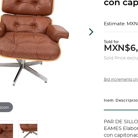
con cap
Estimate: MXN
Sold for
MXN$6
Sold Price excl
Bid increments ch
Item Descripti
 zoom
PAR DE SILLO
EAMES Elabor
con capitonad