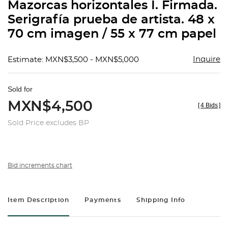
Mazorcas horizontales I. Firmada.
Serigrafía prueba de artista. 48 x
70 cm imagen / 55 x 77 cm papel
Inquire
Estimate: MXN$3,500 - MXN$5,000
Sold for
MXN$4,500
[
4 Bids
]
Sold Price excludes BP
Bid increments chart
Item Description
Payments
Shipping Info