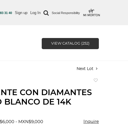
Sign up
Log In
 83 31 40
Social Responsibility
VIEW CATALOG (252)
Next Lot
Add
to
ENTE CON DIAMANTES
favorite
 BLANCO DE 14K
Inquire
$6,000 - MXN$9,000