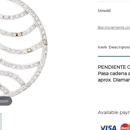
Unsold
Bid increments ch
Item Descripti
PENDIENTE C
Pasa cadena ar
aprox. Diamant
 zoom
Available pay