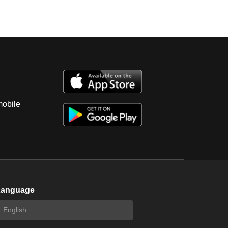
er the auction has been completed.
mobile
Language