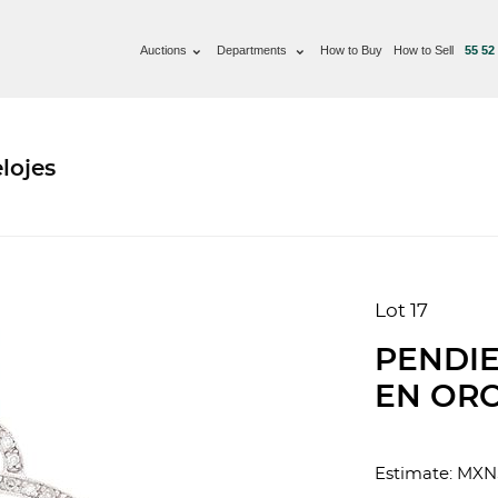
Auctions
Departments
How to Buy
How to Sell
55 52
lojes
Lot 17
PENDI
EN ORO
Estimate: MXN