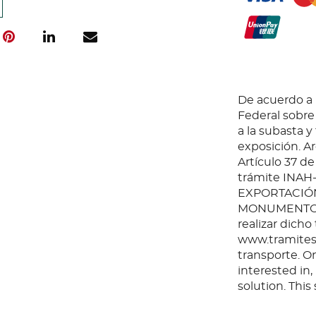
De acuerdo a l
Federal sobr
a la subasta y
exposición. Ar
Artículo 37 de
trámite INAH
EXPORTACIÓN
MONUMENTOS 
realizar dicho
www.tramites.
transporte. O
interested in
solution. Thi
any questions