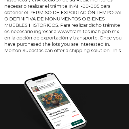
Históricos y el Artículo 37 de su Reglamento; es
necesario realizar el trámite INAH-00-005 para
obtener el PERMISO DE EXPORTACIÓN TEMPORAL
O DEFINITIVA DE MONUMENTOS O BIENES
MUEBLES HISTÓRICOS. Para realizar dicho trámite
es necesario ingresar a www.tramites.inah.gob.mx
en la opción de exportación y transporte. Once you
have purchased the lots you are interested in,
Morton Subastas can offer a shipping solution. This
shipping company will be able to answer any
questions you may have in regards to delivery,
either before or after the auction has been
completed.