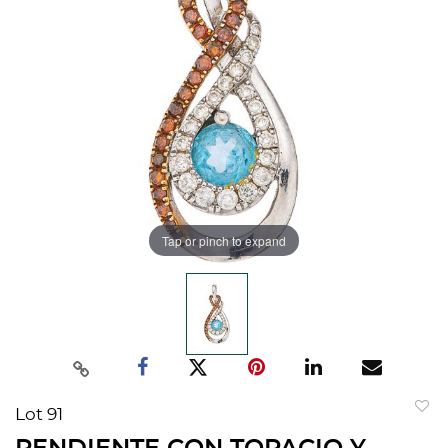
Tap or pinch to expand
Lot 91
to