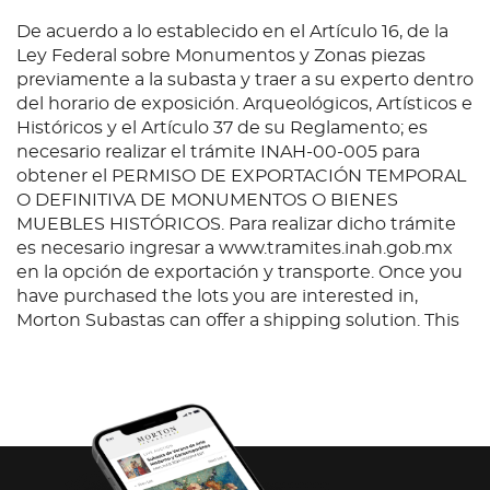
De acuerdo a lo establecido en el Artículo 16, de la
Ley Federal sobre Monumentos y Zonas piezas
previamente a la subasta y traer a su experto dentro
del horario de exposición. Arqueológicos, Artísticos e
Históricos y el Artículo 37 de su Reglamento; es
necesario realizar el trámite INAH-00-005 para
obtener el PERMISO DE EXPORTACIÓN TEMPORAL
O DEFINITIVA DE MONUMENTOS O BIENES
MUEBLES HISTÓRICOS. Para realizar dicho trámite
es necesario ingresar a www.tramites.inah.gob.mx
en la opción de exportación y transporte. Once you
have purchased the lots you are interested in,
Morton Subastas can offer a shipping solution. This
shipping company will be able to answer any
questions you may have in regards to delivery,
either before or after the auction has been
completed.