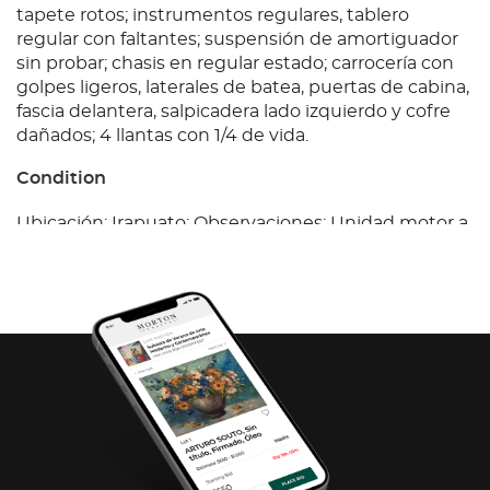
tapete rotos; instrumentos regulares, tablero
regular con faltantes; suspensión de amortiguador
sin probar; chasis en regular estado; carrocería con
golpes ligeros, laterales de batea, puertas de cabina,
fascia delantera, salpicadera lado izquierdo y cofre
dañados; 4 llantas con 1/4 de vida.
Condition
Ubicación: Irapuato; Observaciones: Unidad motor a
gasolina con prueba de arranque, con fuga de
aceite, batería en regular estado; transmisión
estandar sin probar; interiores regulares vestidura y
tapete rotos; instrumentos regulares, tablero
regular con faltantes; suspensión de amortiguador
sin probar; chasis en regular estado; carrocería con
golpes ligeros, laterales de batea, puertas de cabina,
fascia delantera, salpicadera lado izquierdo y cofre
dañados; 4 llantas con 1/4 de vida.