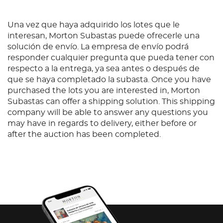
universo mágico de Pinocho a través de
instrumentos de escritura en resina preciosa
marrón oscuro y detalles en metal, con capuchón
Una vez que haya adquirido los lotes que le
esqueletizado, detalles bañados en tonos color
interesan, Morton Subastas puede ofrecerle una
champán y el emblema Montblanc de color marfil.
solución de envío. La empresa de envío podrá
El plumín de la pluma fuente es en oro de 18K, con
responder cualquier pregunta que pueda tener con
grabado del Grillo Parlante, compañero inseparable
respecto a la entrega, ya sea antes o después de
de Pinocho, completando así el homenaje a la obra
que se haya completado la subasta. Once you have
maestra de Collodi. Con base en Montblanc (s.f.)
purchased the lots you are interested in, Morton
Subastas can offer a shipping solution. This shipping
company will be able to answer any questions you
may have in regards to delivery, either before or
after the auction has been completed.