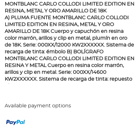
MONTBLANC CARLO COLLODI LIMITED EDITION EN
RESINA, METAL Y ORO AMARILLO DE 18K
A) PLUMA FUENTE MONTBLANC CARLO COLLODI
LIMITED EDITION EN RESINA, METAL Y ORO
AMARILLO DE 18K Cuerpo y capuchón en resina
color marrón, arillos y clip en metal, plumín en oro
de 18K. Serie: 000XX/12000 KW2XXXXXX. Sistema de
recarga de tinta: émbolo B) BOLÍGRAFO
MONTBLANC CARLO COLLODI LIMITED EDITION EN
RESINA Y METAL Cuerpo en resina color marrón,
arillos y clip en metal. Serie: 000XX/14600
KW2XXXXXX. Sistema de recarga de tinta: repuesto
C) PORTAMINAS MONTBLANC CARLO COLLODI
LIMITED EDITION EN RESINA Y METAL Cuerpo en
resina color marrón, arillos y clip en metal. Serie:
Available payment options
00XX/3000 KW2XXXXXX. Sistema de recarga: minas
Accesorios: caja, estuche y manual Montblanc rinde
homenaje a Carlo Collodi, autor de "La aventura de
Pinocho" y figura central de la literatura infantil
internacional. Esta edición limitada refleja el