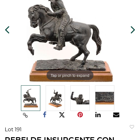
Tap or pinch to expand
Lot 191
to