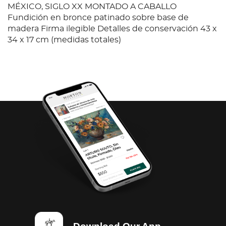
MÉXICO, SIGLO XX MONTADO A CABALLO
Fundición en bronce patinado sobre base de
madera Firma ilegible Detalles de conservación 43 x
34 x 17 cm (medidas totales)