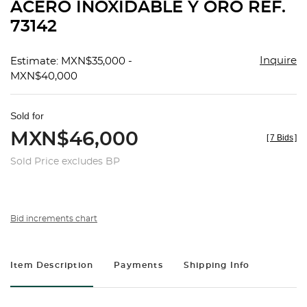
ACERO INOXIDABLE Y ORO REF.
73142
Inquire
Estimate: MXN$35,000 -
MXN$40,000
Sold for
MXN$46,000
[
7 Bids
]
Sold Price excludes BP
Bid increments chart
Item Description
Payments
Shipping Info