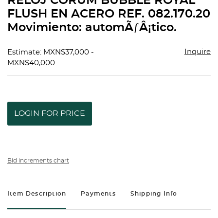
RELOJ CORUM BUBBLE ROYAL
favorit
FLUSH EN ACERO REF. 082.170.20
Movimiento: automÃƒÂ¡tico.
Inquire
Estimate: MXN$37,000 -
MXN$40,000
LOGIN FOR PRICE
Bid increments chart
Item Description
Payments
Shipping Info