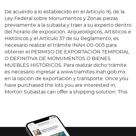
De acuerdo a lo establecido en el Artículo 16, de la
Ley Federal sobre Monumentos y Zonas piezas
previamente a la subasta y traer a su experto dentro
del horario de exposición. Arqueológicos, Artísticos e
Históricos y el Artículo 37 de su Reglamento; es
necesario realizar el trámite INAH-00-005 para
obtener el PERMISO DE EXPORTACIÓN TEMPORAL
O DEFINITIVA DE MONUMENTOS O BIENES
MUEBLES HISTÓRICOS. Para realizar dicho trámite
es necesario ingresar a www.tramites.inah.gob.mx
en la opción de exportación y transporte. Once you
have purchased the lots you are interested in,
Morton Subastas can offer a shipping solution. This
shipping company will be able to answer any
questions you may have in regards to delivery,
either before or after the auction has been
completed.