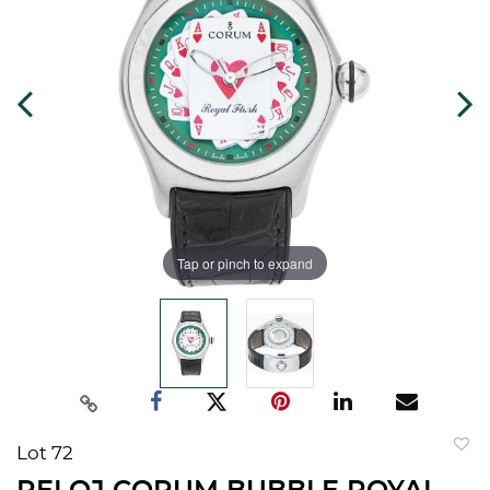
Tap or pinch to expand
Lot 72
to