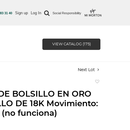
Sign up
Log In
 83 31 40
Social Responsibility
VIEW CATALOG (175)
Next Lot
Add
to
DE BOLSILLO EN ORO
favorite
LO DE 18K Movimiento:
(no funciona)