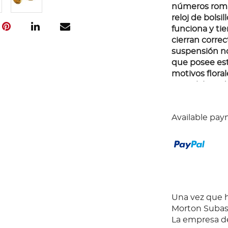
números roman
reloj de bols
funciona y tie
cierran correc
suspensión no
que posee est
motivos flora
esta elaborad
Available pay
Una vez que ha
Morton Subast
La empresa de