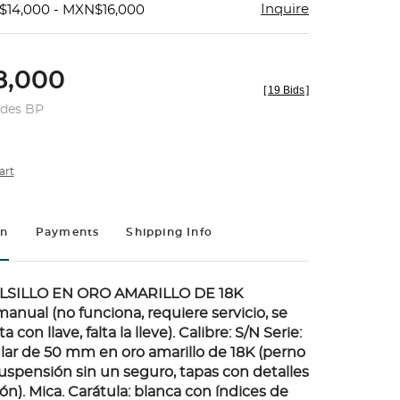
Inquire
$14,000 - MXN$16,000
,000
[
19 Bids
]
udes BP
art
on
Payments
Shipping Info
LSILLO EN ORO AMARILLO DE 18K
anual (no funciona, requiere servicio, se
a con llave, falta la lleve). Calibre: S/N Serie:
ular de 50 mm en oro amarillo de 18K (perno
suspensión sin un seguro, tapas con detalles
n). Mica. Carátula: blanca con índices de