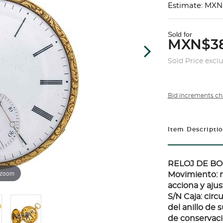
Estimate: MXN
Sold for
MXN$38
Sold Price excl
Bid increments ch
Item Descripti
RELOJ DE BO
 zoom
Movimiento: m
acciona y ajust
S/N Caja: circ
del anillo de 
de conservació