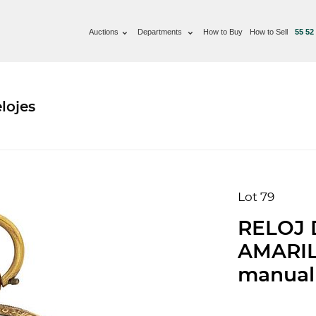
Auctions
Departments
How to Buy
How to Sell
55 52
lojes
Lot 79
RELOJ 
AMARIL
manual 