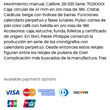
Movimiento: manual. Calibre: 29-535 Serie: 702XXXX
Caja: circular de 41 mm en oro rosa de 18K. Cristal.
Carátula: beige con índices de barras. Funciones:
calendario perpetuo y fases lunares. Pulso: correa de
piel color café con hebilla en oro rosa de 18K
Accesorios: caja, estuche, funda, folletos y certificado
de origen. En 1941, Patek Philippe comenzó la
producción en serie de los cronógrafos con
calendario perpetuo. Desde entonces estos relojes
figuran entre los relojes de pulsera de Gran
Complicación más buscados de la manufactura. Tras
dos años de desarrollo de un nuevo mecanismo de
calendario, Patek Philippe hizo posible integrar un
calendario perpetuo, con un grosor solamente de
Available payment options
1.65 mm y 182 componentes, al cronógrafo. El calibre
de cuerda manual CH 29-535 PS Q posee seis
innovaciones patentadas que lo convierte en el más
moderno de los movimientos de los cronógrafos
tradicionales. El sistema de embrague horizontal
funciona con la ayuda de una rueda de arrastre, de