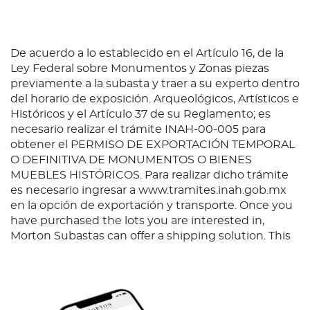
cronógrafo, una rueda de embrague y una rueda de
cronógrafo. Presentan nuevos perfiles que reducen
el desgaste, en vez del perfil triangular habitual. El
ajuste de la penetración de los engranajes se realiza
De acuerdo a lo establecido en el Artículo 16, de la
con un gran “sombrerete excéntrico”. Los martillos
Ley Federal sobre Monumentos y Zonas piezas
de puesta a cero autoajustadores que giran “entre
previamente a la subasta y traer a su experto dentro
piedras”, un sistema de sincronización directa entre
del horario de exposición. Arqueológicos, Artísticos e
báscula de embrague y bloqueador, así como una
Históricos y el Artículo 37 de su Reglamento; es
leva del contador de los minutos calada que
necesario realizar el trámite INAH-00-005 para
permite amortiguar los choques durante la puesta a
obtener el PERMISO DE EXPORTACIÓN TEMPORAL
cero. La carátula recuerda a los clásicos cronógrafos
O DEFINITIVA DE MONUMENTOS O BIENES
con calendario perpetuo Patek Philippe: día y mes
MUEBLES HISTÓRICOS. Para realizar dicho trámite
en una doble ventana a las 12h, calendario por aguja
es necesario ingresar a www.tramites.inah.gob.mx
a las 6h con indicación de las fases de luna
en la opción de exportación y transporte. Once you
intregrada, pero con dos pequeñas ventanillas
have purchased the lots you are interested in,
redondas para indicar el día y la noche y el ciclo de
Morton Subastas can offer a shipping solution. This
los años bisiestos, así como el pequeño segundero y
shipping company will be able to answer any
el contador de 30 minutos posicionados
questions you may have in regards to delivery,
ligeramente bajo el eje central. A pesar de sus once
either before or after the auction has been
indicaciones, se impone como un modelo de
completed.