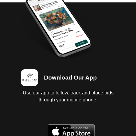
claridad y legibilidad. Las superficies de los
materiales poseen acabados refinados, trabajados
con la calidad característica de la marca suiza. Por
todo lo anterior, Patek Philippe ha sido y seguirá
siendo una de las marcas más buscadas por los
conocedores y grandes coleccionistas de la relojería.
Recuperado de Patek Philippe (s.f.).
Download Our App
Use our app to follow, track and place bids
through your mobile phone.