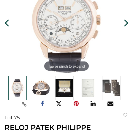
Tap or pinch to expand
Lot 75
to
RELOJ PATEK PHILIPPE
favorit