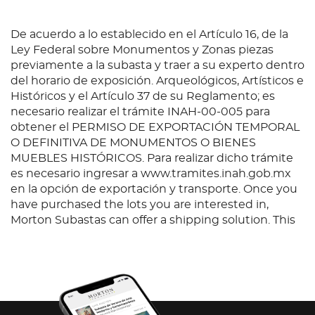
horaria. Estos modelos fueron lazados con un
brazalete Oyster, no obstante, esa versión fue
descontinuada y a partir de 2019 solo se podía
De acuerdo a lo establecido en el Artículo 16, de la
comprar con el brazalete Jubilee. El cambio propicio
Ley Federal sobre Monumentos y Zonas piezas
a que se comenzara a hacer una distinción por el
previamente a la subasta y traer a su experto dentro
brazalete y que a los Rolex GMT con bisel azul con
del horario de exposición. Arqueológicos, Artísticos e
negro y brazalete Jubilee se les conociera como
Históricos y el Artículo 37 de su Reglamento; es
“BATGIRL”, mientras que a los que tienen el
necesario realizar el trámite INAH-00-005 para
brazalete Oyster, se les conoce como “BATMAN”. Sin
obtener el PERMISO DE EXPORTACIÓN TEMPORAL
embargo, un año más tarde fueron descontinuados
O DEFINITIVA DE MONUMENTOS O BIENES
y para el 2021 relanzaron el modelo con la referencia
MUEBLES HISTÓRICOS. Para realizar dicho trámite
126710BLNR. Las últimas letras de la referencia son
es necesario ingresar a www.tramites.inah.gob.mx
iguales a la predecesora, BL “Bleu” y NR “Noir”, del
en la opción de exportación y transporte. Once you
francés “azul” y “negro” respectivamente. Se
have purchased the lots you are interested in,
introduce el nuevo calibre 3285 con mejoras en su
Morton Subastas can offer a shipping solution. This
reserva de marcha, 70 horas comparado con las 50
shipping company will be able to answer any
horas que ofrecía el calibre anterior. Y una sutil
questions you may have in regards to delivery,
diferencia, fácil de identificar en los modelos más
either before or after the auction has been
actuales, el logotipo de la marca, una pequeña
completed.
corona alojada entre las palabras “Swiss” y “Made”,
debajo del marcador de las 6, que sus predecesores