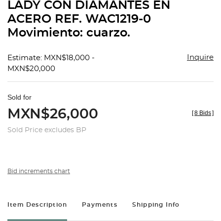
LADY CON DIAMANTES EN
ACERO REF. WAC1219-0
Movimiento: cuarzo.
Inquire
Estimate: MXN$18,000 -
MXN$20,000
Sold for
MXN$26,000
[
8 Bids
]
Sold Price excludes BP
Bid increments chart
Item Description
Payments
Shipping Info