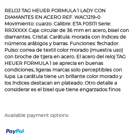
RELOJ TAG HEUER FORMULA 1 LADY CON
DIAMANTES EN ACERO REF. WAC1219-0
Movimiento: cuarzo. Calibre: ETA F05111 Serie:
RRJXXXX Caja: circular de 36 mm en acero, bisel con
diamantes. Cristal. Carátula: morada con índices de
números arábigos y barras. Funciones: fechador.
Pulso: correa de textil color morado (muestra uso)
con broche de tijera en acero. El acero del reloj TAG
HEUER FORMULA 1 se aprecia en buenas
condiciones, ligeras marcas solo perceptibles con
lupa. La carátula tiene un brillante color morado y
los índices destacan en plateado. Otro detalle a
considerar es el bisel que tiene engarzados finos
diamantes que hacen de esta pieza sumamente
femenina y delicada. La correa de textil muestra uso
con desprendimientos en varias zonas. Sin
Available payment options
embargo, el boche cierra correctamente y no se
aprecian marcas considerables.