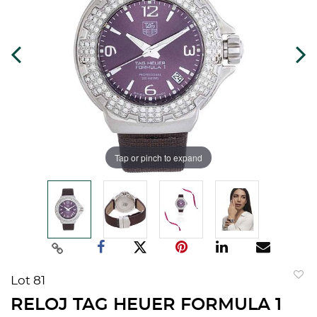
Tap or pinch to expand
Lot 81
to
RELOJ TAG HEUER FORMULA 1
favorit