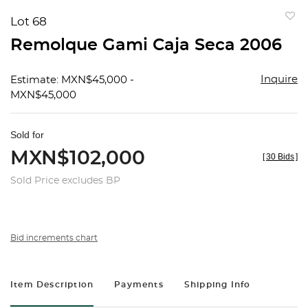
Lot 68
to
Remolque Gami Caja Seca 2006
favorit
Inquire
Estimate: MXN$45,000 -
MXN$45,000
Sold for
MXN$102,000
[
30 Bids
]
Sold Price excludes BP
Bid increments chart
Item Description
Payments
Shipping Info