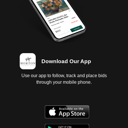
Cortina, Alinear Patines, Bases De Patines Dañados,
Topes Traseros, Fijar Piso, Muelas De Acoplamiento;
Suspensión sin probar, carrocería con golpes ligeros,
conexiones sin probar, chasis con corrosión, patín de
elevación sin probar, llantas lisas y dañadas.; no
inscrito en repuve baja 2026 baja federal 2026; Es
Probable Se Entreguen Algunos Documentos En
Copia, Es Responsabilidad Del Comprador
Certificarla.
Download Our App
Use our app to follow, track and place bids
through your mobile phone.