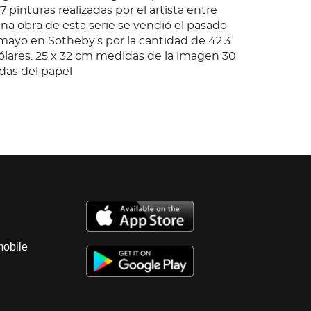
7 pinturas realizadas por el artista entre
na obra de esta serie se vendió el pasado
mayo en Sotheby's por la cantidad de 42.3
ólares. 25 x 32 cm medidas de la imagen 30
das del papel
mobile