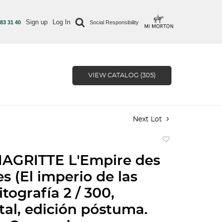
Sign up
Log In
 83 31 40
Social Responsibility
VIEW CATALOG (305)
Next Lot
Add
to
AGRITTE L'Empire des
favorite
s (El imperio de las
itografía 2 / 300,
tal, edición póstuma.