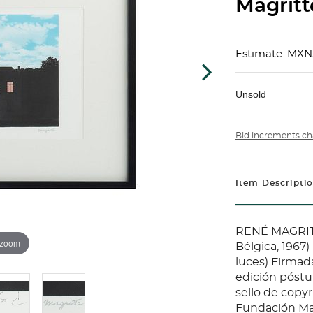
Magritt
Estimate: MXN
Unsold
Bid increments ch
Item Descripti
RENÉ MAGRITTE
 zoom
Bélgica, 1967)
luces) Firmada
edición póstu
sello de copyr
Fundación Mag