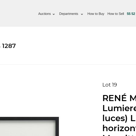
Auctions
Departments
How to Buy
How to Sell
55 52
 1287
Lot 19
RENÉ M
Lumiere
luces) L
horizon