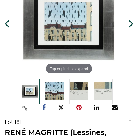
Tap or pinch to expand
Lot 181
to
RENÉ MAGRITTE (Lessines,
favorit