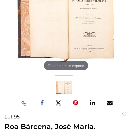
Tap or pinch to expand
Lot 95
to
Roa Bárcena, José María.
favorit