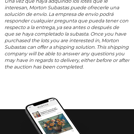
nobles esfuerzos y a sus rasgos heroicos quienes
Una vez que haya adquirido los lotes que le
siempre pelearon con desventaja.
interesan, Morton Subastas puede ofrecerle una
solución de envío. La empresa de envío podrá
responder cualquier pregunta que pueda tener con
respecto a la entrega, ya sea antes o después de
que se haya completado la subasta. Once you have
purchased the lots you are interested in, Morton
Subastas can offer a shipping solution. This shipping
company will be able to answer any questions you
may have in regards to delivery, either before or after
the auction has been completed.