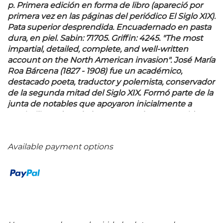
p. Primera edición en forma de libro (apareció por
primera vez en las páginas del periódico El Siglo XIX).
Pata superior desprendida. Encuadernado en pasta
dura, en piel. Sabin: 71705. Griffin: 4245. "The most
impartial, detailed, complete, and well-written
account on the North American invasion". José María
Roa Bárcena (1827 - 1908) fue un académico,
destacado poeta, traductor y polemista, conservador
de la segunda mitad del Siglo XIX. Formó parte de la
junta de notables que apoyaron inicialmente a
Maximiliano de Habsburgo. Esta obra se considera
fundamental para el estudio de la Guerra México -
Americana, en ella, su autor cubre toda la guerra,
Available payment options
desde las batallas iniciales de la Revolución de Texas
hasta la capitulación de la Ciudad de México y el
Tratado de Guadalupe Hidalgo. En todo momento
hace honor a la nación mexicana y sus acciones
durante ese conflicto, afirmando que incluso los
documentos estadounidenses que ha examinado
rinden homenaje a las tropas mexicanas, a sus