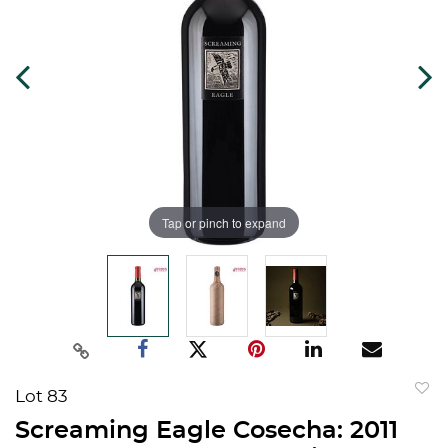
Tap or pinch to expand
Lot 83
to
Screaming Eagle Cosecha: 2011
favorit