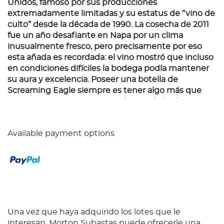
Unidos, famoso por sus producciones
extremadamente limitadas y su estatus de “vino de
culto” desde la década de 1990. La cosecha de 2011
fue un año desafiante en Napa por un clima
inusualmente fresco, pero precisamente por eso
esta añada es recordada: el vino mostró que incluso
en condiciones difíciles la bodega podía mantener
su aura y excelencia. Poseer una botella de
Screaming Eagle siempre es tener algo más que
vino: es conservar una pieza de una de las historias
más impactantes en la cultura del vino
contemporáneo.
Available payment options
Una vez que haya adquirido los lotes que le
interesan, Morton Subastas puede ofrecerle una