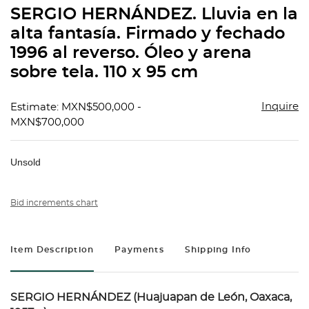
to
SERGIO HERNÁNDEZ. Lluvia en la
favorit
alta fantasía. Firmado y fechado
1996 al reverso. Óleo y arena
sobre tela. 110 x 95 cm
Inquire
Estimate: MXN$500,000 -
MXN$700,000
Unsold
Bid increments chart
Item Description
Payments
Shipping Info
SERGIO HERNÁNDEZ (Huajuapan de León, Oaxaca,