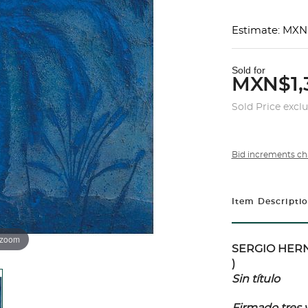
Estimate: MXN
Sold for
MXN$1,
Sold Price excl
Bid increments ch
Item Descripti
 zoom
SERGIO HERNÁ
)
Sin título