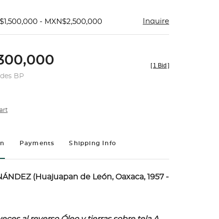
Inquire
$1,500,000 - MXN$2,500,000
300,000
[
1 Bid
]
udes BP
art
on
Payments
Shipping Info
NDEZ (Huajuapan de León, Oaxaca, 1957 -