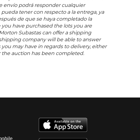
useo de Arte Contemporáneo de
 envío podrá responder cualquier
s, el San Antonio Museum of Art en Texas y
pueda tener con respecto a la entrega, ya
rth Künzelsau en Alemania. "Todo lo que
espués de que se haya completado la
tando en la literatura, en los hallazgos
 you have purchased the lots you are
as experiencias de la arquitectura, de las
 Morton Subastas can offer a shipping
 amor, de la misma vida, me da como
s shipping company will be able to answer
resumen de energía que se refleja en esas
you may have in regards to delivery, either
intensas, a la vez que efímeras, pues están
er the auction has been completed.
stos, porque no están tan meditadas".
ndez. Fuentes consultadas: DEL CONDE,
ergio Hernández
ento Cultural Banamex, 2008, pp. 34 y 323 y
Merry. "Sergio Hernández da vida a un
l a partir de la entomología". México. Diario
ección Cultura, 21 de septiembre de 2005.
mobile