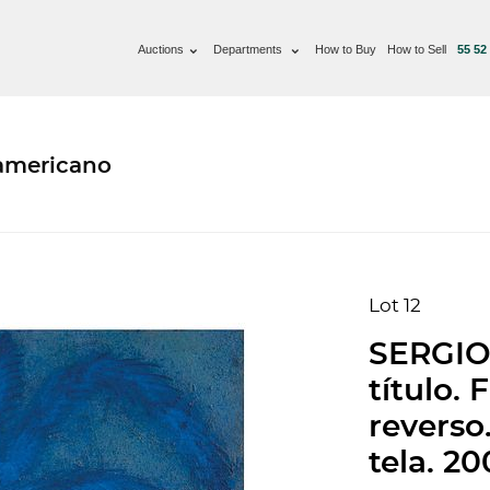
Auctions
Departments
How to Buy
How to Sell
55 52
oamericano
Lot 12
SERGIO
título. 
reverso.
tela. 2