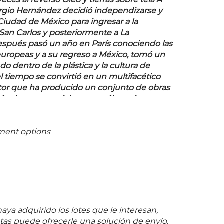
eces al reverso Óleo y tierras sobre tela A
ergio Hernández decidió independizarse y
Ciudad de México para ingresar a la
an Carlos y posteriormente a La
spués pasó un año en París conociendo las
uropeas y a su regreso a México, tomó un
o dentro de la plástica y la cultura de
l tiempo se convirtió en un multifacético
ltor que ha producido un conjunto de obras
écnicas y materiales como óleos, tintas,
relas y grabados, entre otros. Al observar
eral su producción se puede definir una
téntica: la elaboración de lienzos en colores
ment options
s, vibrantes primarios, grandes formatos,
scritura como parte del lenguaje visual y el
o, uso de materiales como sílica, barro,
a, encáustica o cera, azúcar y densas capas
igmento. Actualmente, su trabajo forma
rtantes acervos de instituciones y museos
ivados, como el del Museo de Arte Moderno
ya adquirido los lotes que le interesan,
e México, el Instituto de Artes Gráficas de
as puede ofrecerle una solución de envío.