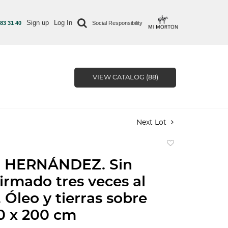
Sign up
Log In
 83 31 40
Social Responsibility
VIEW CATALOG (88)
Next Lot
Add
to
 HERNÁNDEZ. Sin
favorite
Firmado tres veces al
 Óleo y tierras sobre
00 x 200 cm