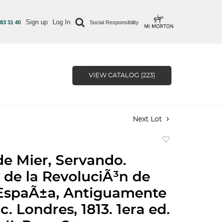
Sign up
Log In
 83 31 40
Social Responsibility
VIEW CATALOG (223)
Next Lot
Add
to
de Mier, Servando.
favorite
a de la RevoluciÃ³n de
EspaÃ±a, Antiguamente
. Londres, 1813. 1era ed.