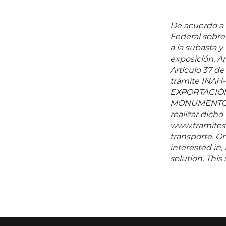
De acuerdo a l
Federal sobr
a la subasta y
exposición. Ar
Artículo 37 de
trámite INAH
EXPORTACIÓN
MONUMENTOS 
realizar dicho
www.tramites.
transporte. O
interested in,
solution. Thi
any questions 
before or aft