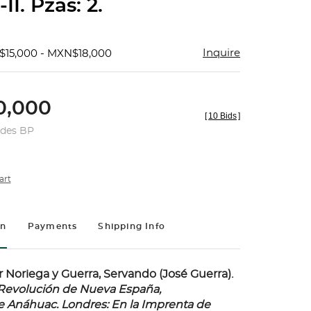
II. Pzas: 2.
Inquire
$15,000 - MXN$18,000
,000
[
10 Bids
]
udes BP
art
on
Payments
Shipping Info
r Noriega y Guerra, Servando (José Guerra).
a Revolución de Nueva España,
 Anáhuac.
Londres: En la Imprenta de