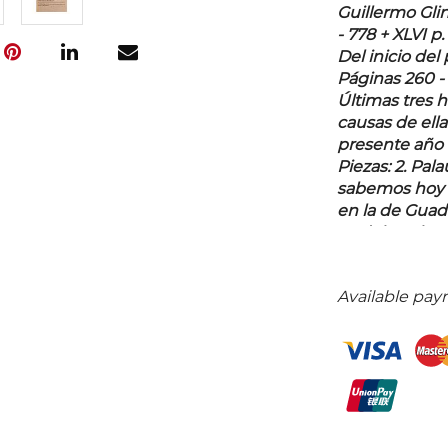
Guillermo Glind
- 778 + XLVI p.
Del inicio del
Páginas 260 - 
Últimas tres h
causas de ella
presente año 
Piezas: 2. Pal
sabemos hoy d
en la de Guada
se debe a la p
un naufragio 
difundirla lue
Available pay