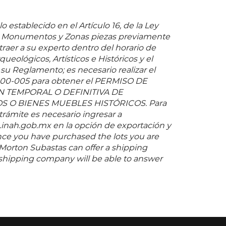
o establecido en el Artículo 16, de la Ley
e Monumentos y Zonas piezas previamente
 traer a su experto dentro del horario de
queológicos, Artísticos e Históricos y el
 su Reglamento; es necesario realizar el
-00-005 para obtener el PERMISO DE
 TEMPORAL O DEFINITIVA DE
O BIENES MUEBLES HISTÓRICOS. Para
 trámite es necesario ingresar a
inah.gob.mx en la opción de exportación y
nce you have purchased the lots you are
 Morton Subastas can offer a shipping
s shipping company will be able to answer
you may have in regards to delivery, either
er the auction has been completed.