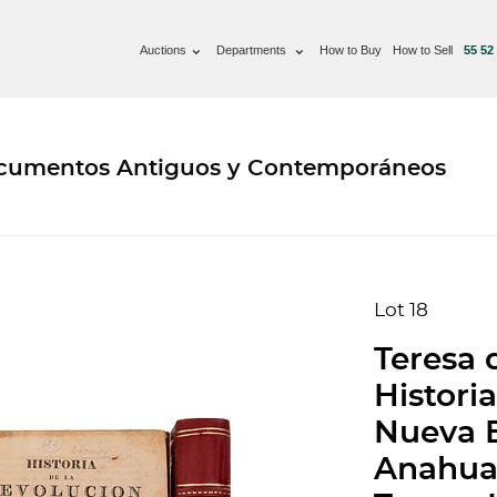
Auctions
Departments
How to Buy
How to Sell
55 52
ocumentos Antiguos y Contemporáneos
Lot 18
Teresa 
Histori
Nueva 
Anahuac