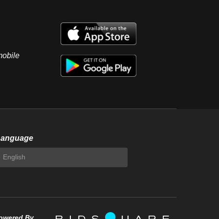
mobile
Language
owered By