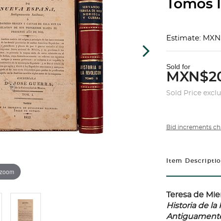
Tomos I-
Estimate: MXN
Sold for
MXN$20
Sold Price excl
Bid increments ch
Item Descripti
 zoom
Teresa de Mie
Historia de l
Antiguamente