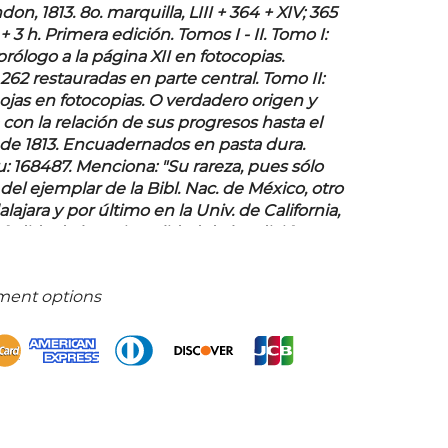
on, 1813. 8o. marquilla, LIII + 364 + XIV; 365
 + 3 h. Primera edición. Tomos I - II. Tomo I:
 prólogo a la página XII en fotocopias.
262 restauradas en parte central. Tomo II:
ojas en fotocopias. O verdadero origen y
 con la relación de sus progresos hasta el
de 1813. Encuadernados en pasta dura.
au: 168487. Menciona: "Su rareza, pues sólo
el ejemplar de la Bibl. Nac. de México, otro
lajara y por último en la Univ. de California,
érdida de la casi totalidad de la edición en
ya que la obra se imprimió en Lóndres para
go en la incipiente república".
ment options