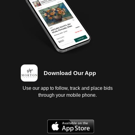
2 baterías dañadas, 1 llave; Transmisión estándar, con
fuga de aceite; Diferencial con fuga de aceite; 6
Llantas con 1/4 de vida; Interiores vestiduras rotas,
cielo sucio; Instrumentos en regular estado sin
probar; Suspensión de aire sin probar; Chasis en
buen estado; Carrocería con golpes ligeros.
NÚMERO DE MOTOR NO VISIBLE. Baja federal y
estatal 2023. Se entregan baja y tenencias en copia,
es responsabilidad del cliente certificarlas.
Download Our App
Use our app to follow, track and place bids
through your mobile phone.