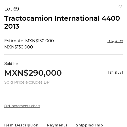
Lot 69
to
Tractocamion International 4400
favorit
2013
Inquire
Estimate: MXN$130,000 -
MXN$130,000
Sold for
MXN$290,000
[
34 Bids
]
Sold Price excludes BP
Bid increments chart
Item Description
Payments
Shipping Info