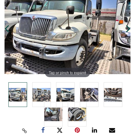
Tap or pinch to expand