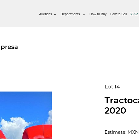
Auctions
Departments
How to Buy
How to Sell
55 52
mpresa
Lot 14
Tracto
2020
Estimate: MXN