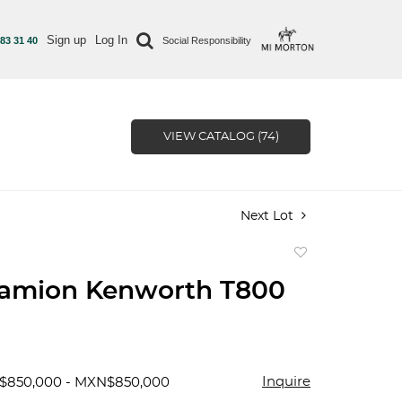
Sign up
Log In
 83 31 40
Social Responsibility
VIEW CATALOG (74)
Next Lot
Add
to
camion Kenworth T800
favorite
Inquire
$850,000 - MXN$850,000