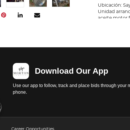
Ubicación: Sa
Unidad arranc
aceite,motor 
transmisión au
con vestidura
completos sin 
condiciones de
llantas lisas.
Download Our App
Use our app to follow, track and place bids through your 
phone.
Career Opportunities