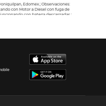
yoniquilpan, Edomex.; Observaciones:
ando con Motor a Diesel con fuga de
funcionando con bateria descargadas ;
tomatica ; diferencial sin probar, interiores
s sucias y con desgaste ; instrumentos
probar; suspensión de aire ; chasis en
 uso ; carrocería con golpes de uso ,con 10
 Baja federal y estatal 2025, SIN TENENCIAS.
mobile