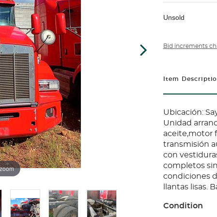
Unsold
Bid increments ch
Item Descripti
Ubicación: Sa
Unidad arranc
aceite,motor 
transmisión au
con vestidura
completos sin 
 zoom
condiciones de
llantas lisas.
Condition