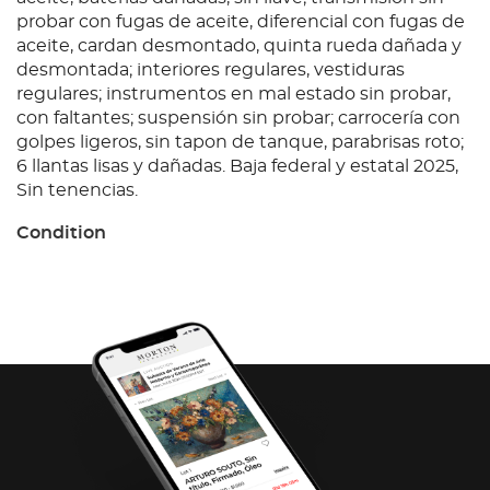
probar con fugas de aceite, diferencial con fugas de
aceite, cardan desmontado, quinta rueda dañada y
desmontada; interiores regulares, vestiduras
regulares; instrumentos en mal estado sin probar,
con faltantes; suspensión sin probar; carrocería con
golpes ligeros, sin tapon de tanque, parabrisas roto;
6 llantas lisas y dañadas. Baja federal y estatal 2025,
Sin tenencias.
Condition
Ubicación: Morelia, Mich.; Observaciones: Unidad sin
prueba de arranque, motor a diesel con fuga de
aceite, baterías dañadas, sin llave; transmisión sin
probar con fugas de aceite, diferencial con fugas de
aceite, cardan desmontado, quinta rueda dañada y
desmontada; interiores regulares, vestiduras
regulares; instrumentos en mal estado sin probar,
con faltantes; suspensión sin probar; carrocería con
golpes ligeros, sin tapon de tanque, parabrisas roto;