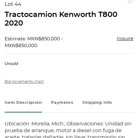
Lot 44
to
Tractocamion Kenworth T800
favorit
2020
Inquire
Estimate: MXN$850,000 -
MXN$850,000
Unsold
Bid increments chart
Item Description
Payments
Shipping Info
Ubicación: Morelia, Mich.; Observaciones: Unidad sin
prueba de arranque, motor a diesel con fuga de
aceite, baterías dañadas, sin llave; transmisión sin